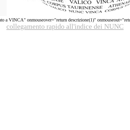
to a VINCA" onmouseover="return descrizione(1)" onmouseout="return
collegamento rapido all'indice dei NUNC