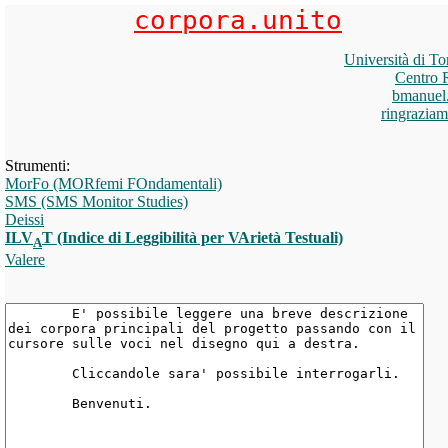
corpora.unito
Università di To
Centro 
bmanuel
ringraziam
Strumenti:
MorFo (MORfemi FOndamentali)
SMS (SMS Monitor Studies)
Deissi
ILV
T (Indice di Leggibilità per VArietà Testuali)
A
Valere