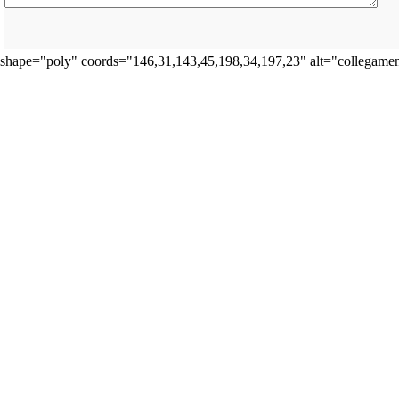
shape="poly" coords="146,31,143,45,198,34,197,23" alt="collegamen