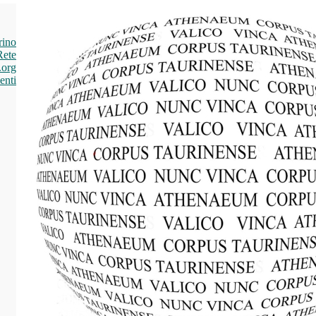
rino
Rete
.org
enti