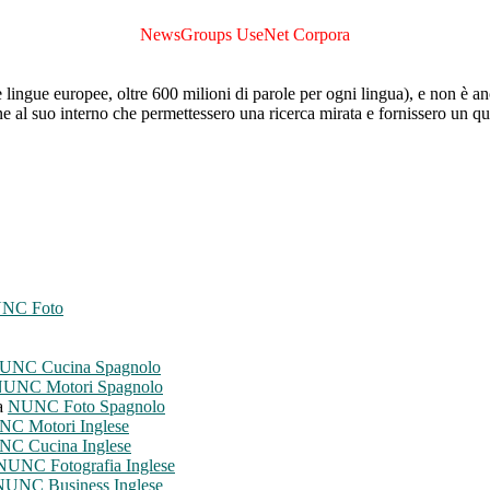
NewsGroups UseNet Corpora
lingue europee, oltre 600 milioni di parole per ogni lingua), e non è an
one al suo interno che permettessero una ricerca mirata e fornissero un 
NC Foto
UNC Cucina Spagnolo
UNC Motori Spagnolo
la
NUNC Foto Spagnolo
C Motori Inglese
C Cucina Inglese
NUNC Fotografia Inglese
NUNC Business Inglese