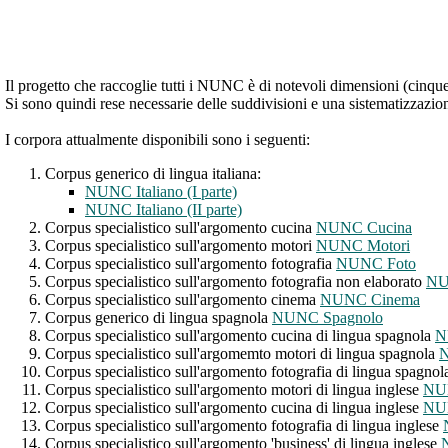
Il progetto che raccoglie tutti i NUNC è di notevoli dimensioni (cinque 
Si sono quindi rese necessarie delle suddivisioni e una sistematizzazi
I corpora attualmente disponibili sono i seguenti:
Corpus generico di lingua italiana:
NUNC Italiano (I parte)
NUNC Italiano (II parte)
Corpus specialistico sull'argomento cucina
NUNC Cucina
Corpus specialistico sull'argomento motori
NUNC Motori
Corpus specialistico sull'argomento fotografia
NUNC Foto
Corpus specialistico sull'argomento fotografia non elaborato
NU
Corpus specialistico sull'argomento cinema
NUNC Cinema
Corpus generico di lingua spagnola
NUNC Spagnolo
Corpus specialistico sull'argomento cucina di lingua spagnola
N
Corpus specialistico sull'argomemto motori di lingua spagnola
N
Corpus specialistico sull'argomento fotografia di lingua spagno
Corpus specialistico sull'argomento motori di lingua inglese
NUN
Corpus specialistico sull'argomento cucina di lingua inglese
NUN
Corpus specialistico sull'argomento fotografia di lingua inglese
Corpus specialistico sull'argomento 'business' di lingua inglese